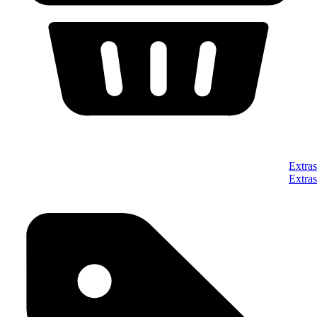
Extras
Extras