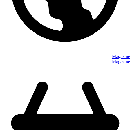
Magazine
Magazine