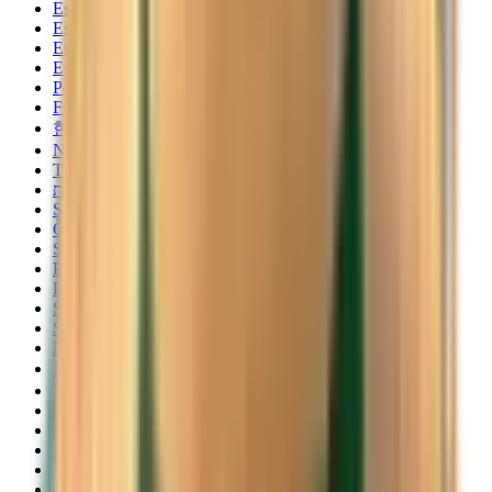
Español
Español
Español
Español
Português
Français
한국어
Norsk
Türkçe
עברית
Svenska
Čeština
Slovenčina
Polski
Română
Srpski
Suomi
Nederlands
日本語
Українська
Italiano
Български
Magyar
Dansk
Eesti