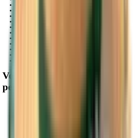
Bahasa Indonesia
Македонски
Íslenska
Slovenščina
Hrvatski
Eλληνικά
हिन्दी
Català
Latviešu
Lietuvių
فارسی
Voli economici da Barcellona
per qualsiasi destinazione