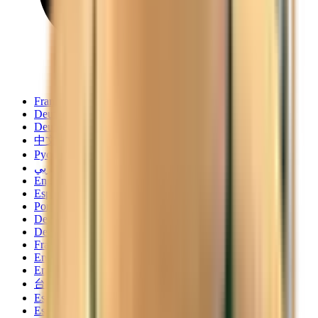
Français
Deutsch
Deutsch
中文
Русский
العربية/عربي
English
Español
Português
Deutsch
Deutsch
Français
English
English
台灣話
Español
Español