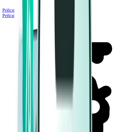
Рейси
Рейси