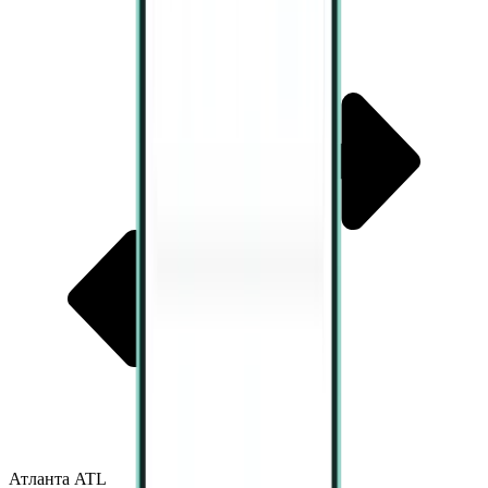
Атланта ATL